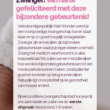
Zwanger!
Van harte
gefeliciteerd met deze
bijzondere gebeurtenis!
Verloskundigenpraktijk Klein Wonder wenst je
een voorspoedige zwangerschap toe en staat
klaar om je zo goed mogelijk te begeleiden.
Zwanger zijn en bevallen zijn bijzondere
gebeurtenissen waar je je eigen ideeën over hebt.
Zolang het medisch verantwoord is, is alles
bespreekbaar. We zullen samen met jullie kijken
hoe we deze bijzondere gebeurtenissen tot een
mooie periode kunnen maken, zodat jullie hier
goed en tevreden op terug kunnen kijken.
Natuurlijk ligt onze prioriteit bij de gezondheid
van moeder en kind.
Bij een positieve zwangerschapstest kun je je bij
ons aanmelden en zullen we de
eerste
afspraak
(deze is rond 7-8 weken