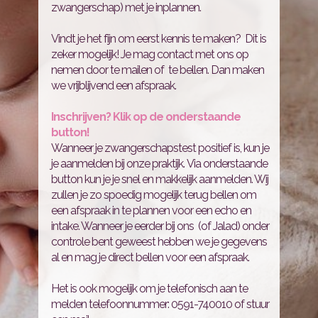
zwangerschap) met je inplannen.
Vindt je het fijn om eerst kennis te maken? Dit is
zeker mogelijk! Je mag contact met ons op
nemen door te mailen of te bellen. Dan maken
we vrijblijvend een afspraak.
Inschrijven? Klik op de onderstaande
button!
Wanneer je zwangerschapstest positief is, kun je
je aanmelden bij onze praktijk. Via onderstaande
button kun je je snel en makkelijk aanmelden. Wij
zullen je zo spoedig mogelijk terug bellen om
een afspraak in te plannen voor een echo en
intake. Wanneer je eerder bij ons (of Jalad) onder
controle bent geweest hebben we je gegevens
al en mag je direct bellen voor een afspraak.
Het is ook mogelijk om je telefonisch aan te
melden telefoonnummer: 0591-740010 of stuur