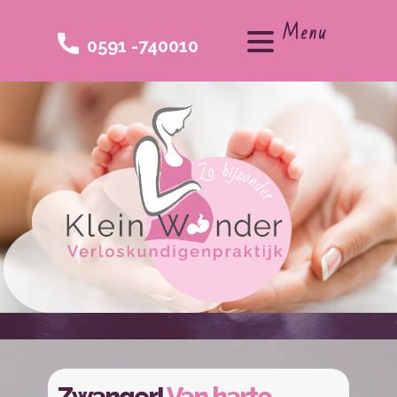
Menu
0591 -740010