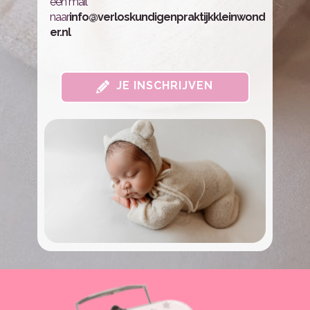
een mail
naar
info@verloskundigenpraktijkkleinwond
er.nl
JE INSCHRIJVEN