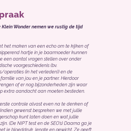
spraak
k Klein Wonder nemen we rustig de tijd
et het maken van een echo om te kijken of
nipperend hartje in je baarmoeder kunnen
e een aantal vragen stellen over onder
sche voorgeschiedenis (bv.
/operaties (in het verleden)) en de
amilie van jou en je partner. Hierdoor
engen of er nog bijzonderheden zijn waar
ap extra aandacht aan moeten besteden.
rste controle alvast even na te denken of
. Indien gewenst bespreken we met jullie
gerschap kunt laten doen en wat jullie
ijn. (De NIPT test en de SEO’s) Daarna ga je
eet je bloeddruk, lengte en gewicht. Ze geeft