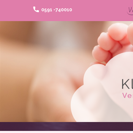
V
0591 -740010