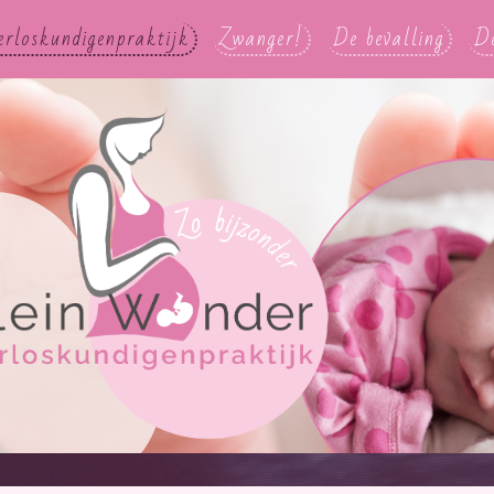
erloskundigenpraktijk
Zwanger!
De bevalling
D