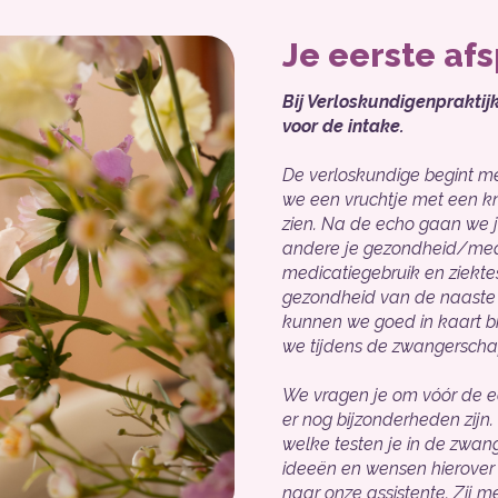
Je eerste af
Bij Verloskundigenpraktij
voor de intake.
De verloskundige begint m
we een vruchtje met een k
zien. Na de echo gaan we j
andere je gezondheid/medi
medicatiegebruik en ziektes
gezondheid van de naaste f
kunnen we goed in kaart br
we tijdens de zwangersch
We vragen je om vóór de ee
er nog bijzonderheden zijn
welke testen je in de zwan
ideeën en wensen hierover z
naar onze assistente. Zij m