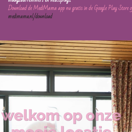
maagzuurremmers en neussprays.
Download de MediMama app nu gratis in de Google Play Store of
medimama.nl/download
welkom op onze