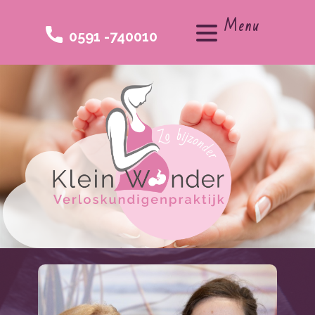
Menu
0591 -740010