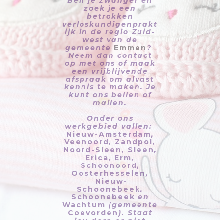
een vrijblijvende
afspraak om alvast
kennis te maken. Je
kunt ons bellen of
mailen.
Onder ons
werkgebied vallen:
Nieuw-Amsterdam
,
Veenoord
,
Zandpol
,
Noord-Sleen
,
Sleen
,
Erica
,
Erm
,
Schoonoord
,
Oosterhesselen
,
Nieuw-
Schoonebeek
,
Schoonebeek
en
Wachtum
(gemeente
Coevorden
). Staat
jou dorp er niet
tussen, maar zou je
graag zorg van ons
willen? Neem
contact met ons op,
dan kijken we
samen naar de
mogelijkheden!