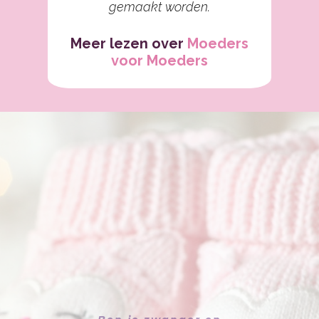
gemaakt worden.
Meer lezen over
Moeders
voor Moeders
Ben je zwanger en
zoek je een
betrokken
verloskundigenprakt
ijk in de regio Zuid-
west van de
gemeente
Emmen
?
Neem dan contact
op met ons of maak